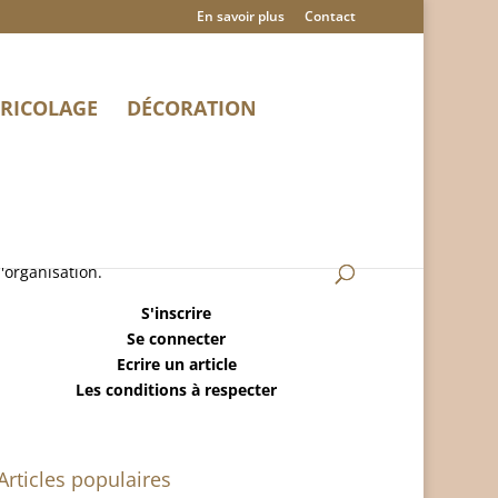
En savoir plus
Contact
RICOLAGE
DÉCORATION
MaisonRangee.Com est un blog sur la maison,
le ménage, la déco, le bricolage et
l'organisation.
S'inscrire
Se connecter
Ecrire un article
Les conditions à respecter
Articles populaires