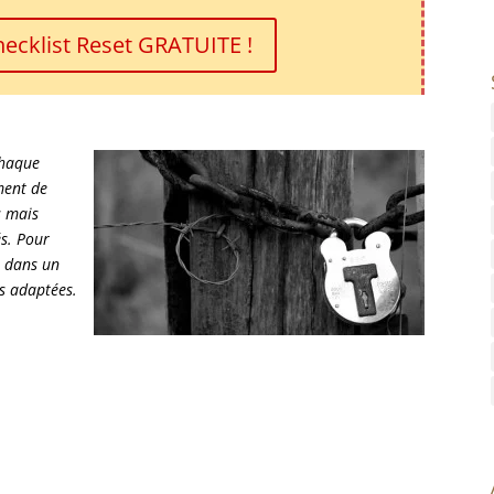
Checklist Reset GRATUITE !
chaque
ment de
s mais
s. Pour
s dans un
ns adaptées.