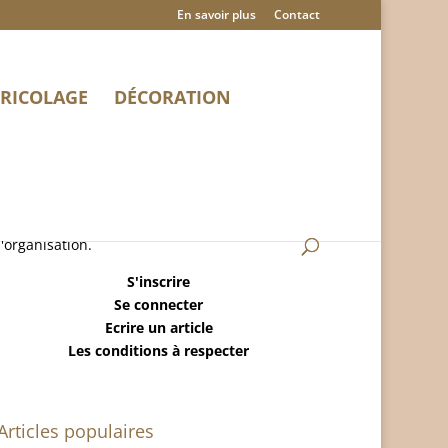
En savoir plus
Contact
RICOLAGE
DÉCORATION
MaisonRangee.Com est un blog sur la maison,
le ménage, la déco, le bricolage et
l'organisation.
S'inscrire
Se connecter
Ecrire un article
Les conditions à respecter
Articles populaires