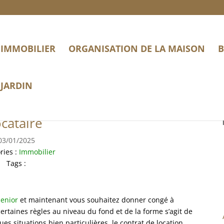
IMMOBILIER
ORGANISATION DE LA MAISON
B
JARDIN
ence senior : donner congé au
ocataire
03/01/2025
ries :
Immobilier
Tags :
senior
et maintenant vous souhaitez donner congé à
certaines règles au niveau du fond et de la forme s’agit de
es situations bien particulières, le contrat de location