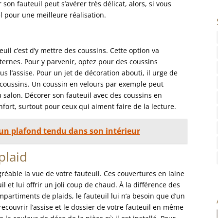
er son fauteuil peut s’avérer très délicat, alors, si vous
l pour une meilleure réalisation.
uil c’est d’y mettre des coussins. Cette option va
ternes. Pour y parvenir, optez pour des coussins
s l’assise. Pour un jet de décoration abouti, il urge de
es coussins. Un coussin en velours par exemple peut
u salon. Décorer son fauteuil avec des coussins en
ort, surtout pour ceux qui aiment faire de la lecture.
r un plafond tendu dans son intérieur
plaid
gréable la vue de votre fauteuil. Ces couvertures en laine
l et lui offrir un joli coup de chaud. À la différence des
partiments de plaids, le fauteuil lui n’a besoin que d’un
recouvrir l’assise et le dossier de votre fauteuil en même