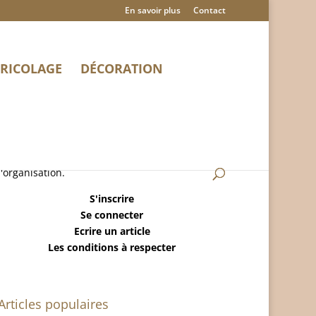
En savoir plus
Contact
RICOLAGE
DÉCORATION
MaisonRangee.Com est un blog sur la maison,
le ménage, la déco, le bricolage et
l'organisation.
S'inscrire
Se connecter
Ecrire un article
Les conditions à respecter
Articles populaires