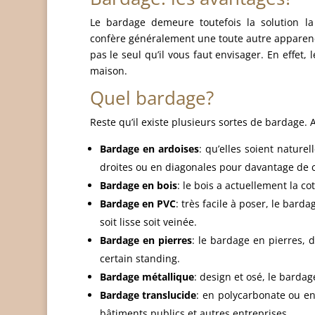
Le bardage demeure toutefois la solution la
confère généralement une toute autre apparence
pas le seul qu’il vous faut envisager. En effet,
maison.
Quel bardage?
Reste qu’il existe plusieurs sortes de bardage.
Bardage en ardoises
: qu’elles soient nature
droites ou en diagonales pour davantage de c
Bardage en bois
: le bois a actuellement la co
Bardage en PVC
: très facile à poser, le bard
soit lisse soit veinée.
Bardage en pierres
: le bardage en pierres, 
certain standing.
Bardage métallique
: design et osé, le bardag
Bardage translucide
: en polycarbonate ou en 
bâtiments publics et autres entreprises.