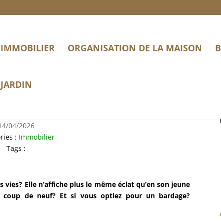
IMMOBILIER
ORGANISATION DE LA MAISON
B
JARDIN
en guise de seconde peau?
14/04/2026
ries :
Immobilier
Tags :
s vies? Elle n’affiche plus le même éclat qu’en son jeune
t coup de neuf? Et si vous optiez pour un bardage?