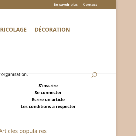
En savoir plus
Contact
RICOLAGE
DÉCORATION
MaisonRangee.Com est un blog sur la maison,
le ménage, la déco, le bricolage et
l'organisation.
S'inscrire
Se connecter
Ecrire un article
Les conditions à respecter
Articles populaires