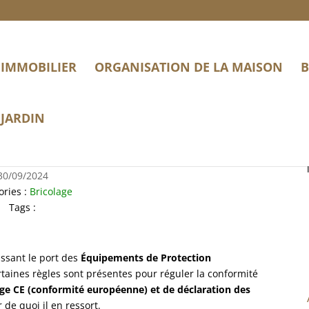
IMMOBILIER
ORGANISATION DE LA MAISON
B
JARDIN
tion des conformités des EPI
30/09/2024
ories :
Bricolage
Tags :
issant le port des
Équipements de Protection
taines règles sont présentes pour réguler la conformité
e CE (conformité européenne) et de déclaration des
 de quoi il en ressort.