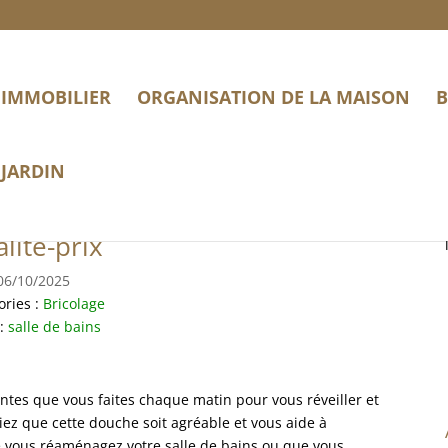
IMMOBILIER
ORGANISATION DE LA MAISON
B
JARDIN
 douche : le meilleur rapport
lité-prix
06/10/2025
ories :
Bricolage
 :
salle de bains
ntes que vous faites chaque matin pour vous réveiller et
ez que cette douche soit agréable et vous aide à
 vous réaménagez votre salle de bains ou que vous