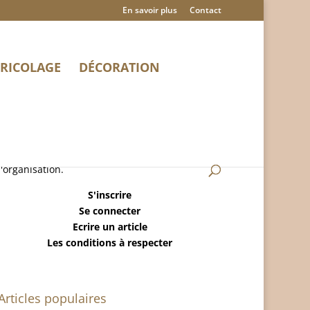
En savoir plus
Contact
RICOLAGE
DÉCORATION
MaisonRangee.Com est un blog sur la maison,
le ménage, la déco, le bricolage et
l'organisation.
S'inscrire
Se connecter
Ecrire un article
Les conditions à respecter
Articles populaires