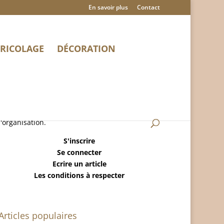
En savoir plus
Contact
RICOLAGE
DÉCORATION
MaisonRangee.Com est un blog sur la maison,
le ménage, la déco, le bricolage et
l'organisation.
S'inscrire
Se connecter
Ecrire un article
Les conditions à respecter
Articles populaires