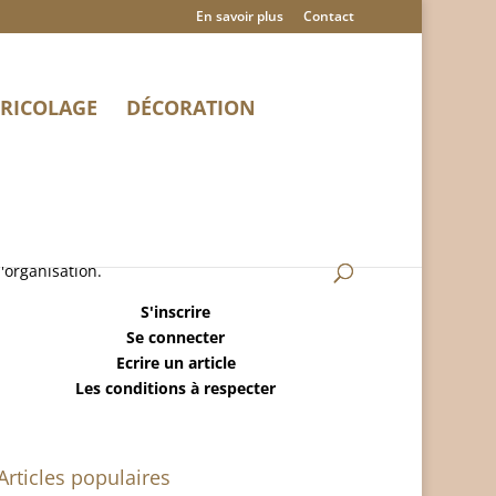
En savoir plus
Contact
RICOLAGE
DÉCORATION
MaisonRangee.Com est un blog sur la maison,
le ménage, la déco, le bricolage et
l'organisation.
S'inscrire
Se connecter
Ecrire un article
Les conditions à respecter
Articles populaires