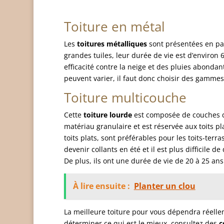
Toiture en métal
Les
toitures métalliques
sont présentées en pa
grandes tuiles, leur durée de vie est d’environ 
efficacité contre la neige et des pluies abondant
peuvent varier, il faut donc choisir des gammes
Toiture multicouche
Cette
toiture lourde
est composée de couches d’
matériau granulaire et est réservée aux toits pl
toits plats, sont préférables pour les toits-terra
devenir collants en été et il est plus difficile d
De plus, ils ont une durée de vie de 20 à 25 ans
À lire ensuite :
Planter un clou
La meilleure toiture pour vous dépendra réelle
déterminer ce qui est le mieux, consultez des
c