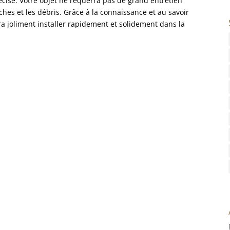
récise. Votre objet ne requerra pas de grand entretien
ches et les débris. Grâce à la connaissance et au savoir
ra joliment installer rapidement et solidement dans la