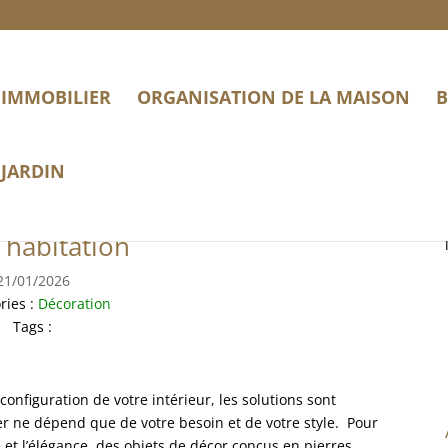
IMMOBILIER
ORGANISATION DE LA MAISON
B
JARDIN
 véritables joyaux pour parer
 habitation
21/01/2026
ries :
Décoration
Tags :
nfiguration de votre intérieur, les solutions sont
lier ne dépend que de votre besoin et de votre style. Pour
et l’élégance, des objets de décor conçus en pierres