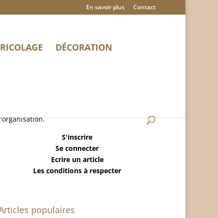
En savoir plus
Contact
RICOLAGE
DÉCORATION
MaisonRangee.Com est un blog sur la maison,
le ménage, la déco, le bricolage et
l'organisation.
S'inscrire
Se connecter
Ecrire un article
Les conditions à respecter
Articles populaires