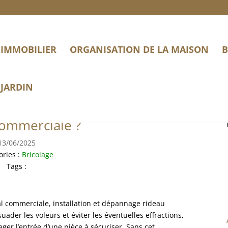
IMMOBILIER
ORGANISATION DE LA MAISON
B
JARDIN
ideau metallique pour mon
commerciale ?
13/06/2025
ories :
Bricolage
Tags :
al commerciale, installation et dépannage rideau
uader les voleurs et éviter les éventuelles effractions,
r l’entrée d’une pièce à sécuriser. Sans cet