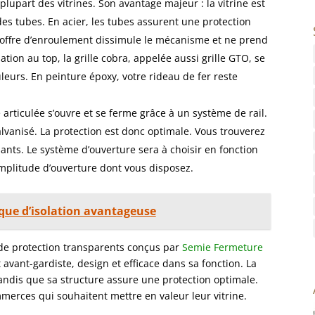
plupart des vitrines. Son avantage majeur : la vitrine est
 des tubes. En acier, les tubes assurent une protection
 coffre d’enroulement dissimule le mécanisme et ne prend
ion au top, la grille cobra, appelée aussi grille GTO, se
leurs. En peinture époxy, votre rideau de fer reste
lle articulée s’ouvre et se ferme grâce à un système de rail.
galvanisé. La protection est donc optimale. Vous trouverez
nts. Le système d’ouverture sera à choisir en fonction
amplitude d’ouverture dont vous disposez.
ique d’isolation avantageuse
 de protection transparents conçus par
Semie Fermeture
avant-gardiste, design et efficace dans sa fonction. La
andis que sa structure assure une protection optimale.
merces qui souhaitent mettre en valeur leur vitrine.