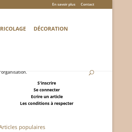
En savoir plus
Contact
RICOLAGE
DÉCORATION
MaisonRangee.Com est un blog sur la maison,
le ménage, la déco, le bricolage et
l'organisation.
S'inscrire
Se connecter
Ecrire un article
Les conditions à respecter
Articles populaires