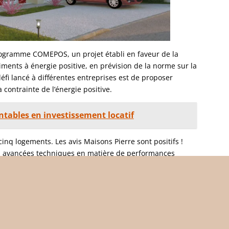
programme COMEPOS, un projet établi en faveur de la
iments à énergie positive, en prévision de la norme sur la
fi lancé à différentes entreprises est de proposer
 contrainte de l’énergie positive.
entables en investissement locatif
cinq logements. Les avis Maisons Pierre sont positifs !
 des avancées techniques en matière de performances
i pour figurer parmi les modèles retenus. Ainsi si vous
re sur le terrain de vos rêves, le tout en réduisant le
, vous savez vers quelle marque vous tourner.