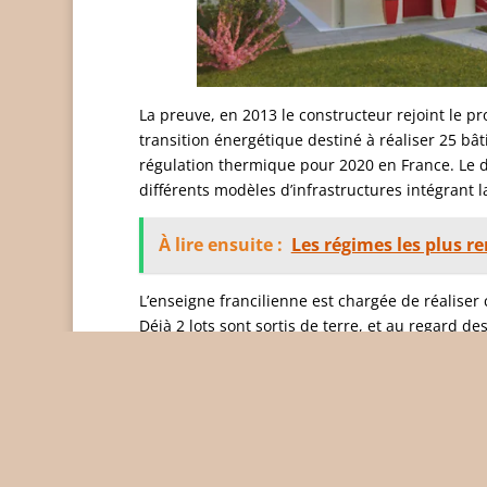
La preuve, en 2013 le constructeur rejoint le 
transition énergétique destiné à réaliser 25 bât
régulation thermique pour 2020 en France. Le dé
différents modèles d’infrastructures intégrant la
À lire ensuite :
Les régimes les plus r
L’enseigne francilienne est chargée de réaliser 
Déjà 2 lots sont sortis de terre, et au regard
énergétiques, le groupe semble plutôt bien part
souhaitez un logement esthétique conçu sur mesu
montant de votre facture énergétique de moitié