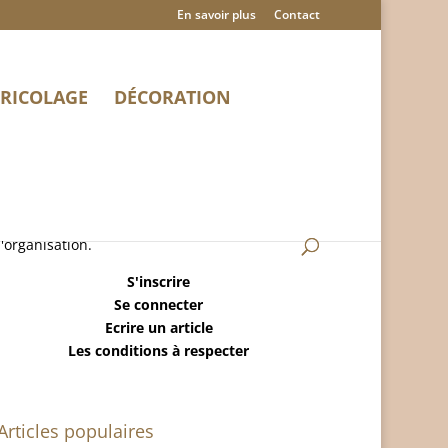
En savoir plus
Contact
RICOLAGE
DÉCORATION
MaisonRangee.Com est un blog sur la maison,
le ménage, la déco, le bricolage et
l'organisation.
S'inscrire
Se connecter
Ecrire un article
Les conditions à respecter
Articles populaires